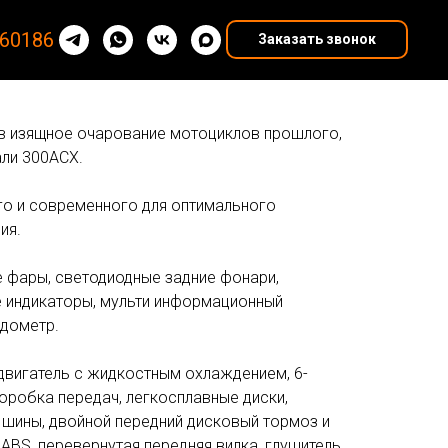
60186
Заказать звонок
яв изящное очарование мотоциклов прошлого,
ли 300ACX.
го и современного для оптимального
ия.
 фары, светодиодные задние фонари,
 индикаторы, мульти информационный
дометр.
двигатель с жидкостным охлаждением, 6-
оробка передач, легкосплавные диски,
шины, двойной передний дисковый тормоз и
 ABS, перевернутая передняя вилка, глушитель,