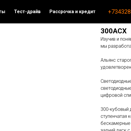
+734328
ты
Тест-драйв
Рассрочка и кредит
300ACX
Изучив и пон
мы разработа
Альянс старо
удовлетворен
Светодиодные
светодиодные
цифровой спи
300-кубовый 
ступенчатая к
бескамерные 
задний диск с