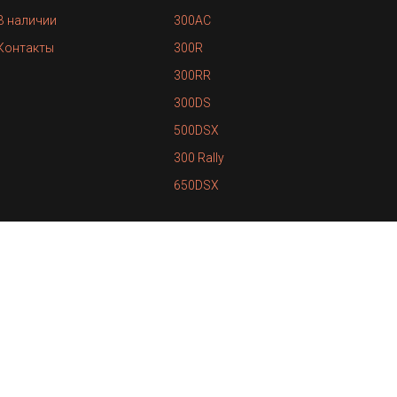
В наличии
300AC
Контакты
300R
300RR
300DS
500DSX
300 Rally
650DSX