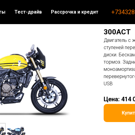
+734328
ты
Тест-драйв
Рассрочка и кредит
300ACT
Двигатель с 
ступеней пер
диски. Беска
тормоз. Задн
моноамортиза
перевернутог
USB
Цена: 414 
Купи