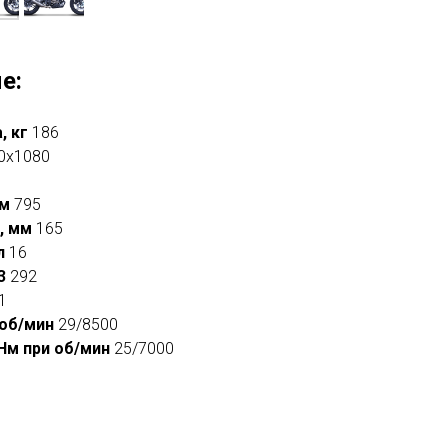
е:
, кг
186
0x1080
мм
795
, мм
165
л
16
м3
292
1
 об/мин
29/8500
Нм при об/мин
25/7000